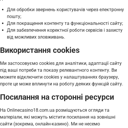
Для обробки звернень користувачів через електронну
пошту;
Для покращення контенту та функціональності сайту;
Для забезпечення коректної роботи сервісів і захисту
від можливих зловживань.
Використання cookies
Ми застосовуємо cookies для аналітики, адаптації сайту
під ваші потреби та показу релевантного контенту. Ви
можете відключити cookies у налаштуваннях браузеру,
проте це може вплинути на роботу деяких функцій сайту.
Посилання на сторонні ресурси
На Onlinecasino18.com.ua розміщуються огляди та
матеріали, які можуть містити посилання на зовнішні
сайти (зокрема, онлайн-казино). Ми не несемо